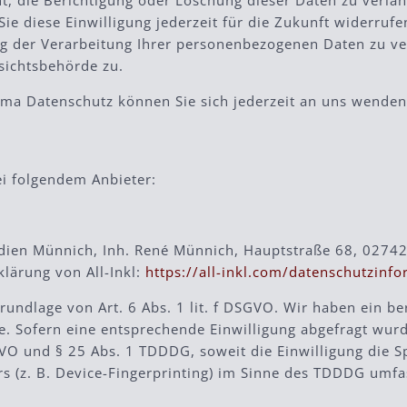
t, die Berichtigung oder Löschung dieser Daten zu verlan
Sie diese Einwilligung jederzeit für die Zukunft widerruf
der Verarbeitung Ihrer personenbezogenen Daten zu ver
sichtsbehörde zu.
ma Datenschutz können Sie sich jederzeit an uns wenden
ei folgendem Anbieter:
ien Münnich, Inh. René Münnich, Hauptstraße 68, 02742 F
lärung von All-Inkl:
https://all-inkl.com/datenschutzinf
rundlage von Art. 6 Abs. 1 lit. f DSGVO. Wir haben ein be
e. Sofern eine entsprechende Einwilligung abgefragt wurde
SGVO und § 25 Abs. 1 TDDDG, soweit die Einwilligung die 
 (z. B. Device-Fingerprinting) im Sinne des TDDDG umfass